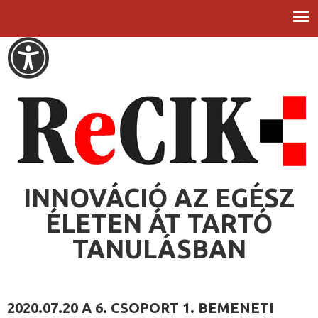
Ugrás a
Toggle
tartalomra
high
contrast
FŐMENÜ
INNOVÁCIÓ AZ EGÉSZ
ÉLETEN ÁT TARTÓ
TANULÁSBAN
2020.07.20 A 6. CSOPORT 1. BEMENETI