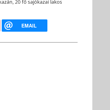
azán, 20 fő sajókazai lakos
EMAIL