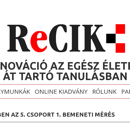
Ugrás a
Toggle
tartalomra
high
contrast
NNOVÁCIÓ AZ EGÉSZ ÉLET
ÁT TARTÓ TANULÁSBAN
LYMUNKÁK
ONLINE KIADVÁNY
RÓLUNK
PA
ÉBEN AZ 5. CSOPORT 1. BEMENETI MÉRÉS