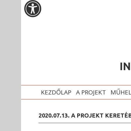
I
FŐMENÜ
KEZDŐLAP
A PROJEKT
MŰHE
2020.07.13. A PROJEKT KERET